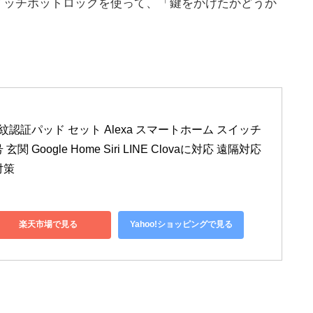
イッチボットロックを使って、「鍵をかけたかどうか
 指紋認証パッド セット Alexa スマートホーム スイッチ
Google Home Siri LINE Clovaに対応 遠隔対応 
対策
楽天市場で見る
Yahoo!ショッピングで見る