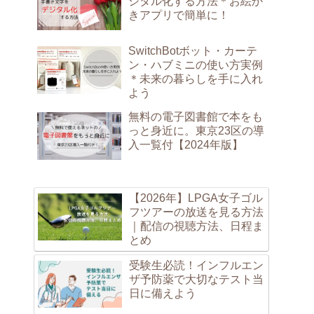
ジタル化する方法＊お絵か
きアプリで簡単に！
SwitchBotボット・カーテ
ン・ハブミニの使い方実例
＊未来の暮らしを手に入れ
よう
無料の電子図書館で本をも
っと身近に。東京23区の導
入一覧付【2024年版】
【2026年】LPGA女子ゴル
フツアーの放送を見る方法
｜配信の視聴方法、日程ま
とめ
受験生必読！インフルエン
ザ予防薬で大切なテスト当
日に備えよう