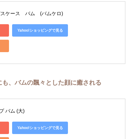
パスケース　バム　(バムケロ)
Yahoo!ショッピングで見る
にも、バムの飄々とした顔に癒される
バム (大) 
Yahoo!ショッピングで見る