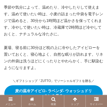
季節や気分によって、温めたり、冷やしたりして使えま
す。温めて使いたい時は、小麦の詰まった中袋を電子レン
ジで温めると、30分から1時間ほど温かさを保ってくれま
す。冷やして使いたい時は、冷蔵庫で2時間ほど冷やして
おくと、ナチュラルな冷たさに。
夏場、寝る前に30分ほど枕の上に冷やしたアイピローを
置いておくと、寝心地よく、自然な眠りが訪れます。リネ
ンの外袋は洗うほどにくったりとやわらかく、手に馴染む
ようになりますよ。
＼ギフトショップ「ZUTTO」でソーシャルギフトを贈る／
麦の温冷アイピロ- ラベンダ- ウォッシュドリ
ネンを見る
メニュー
ホーム
検索
トップ
サイドバー