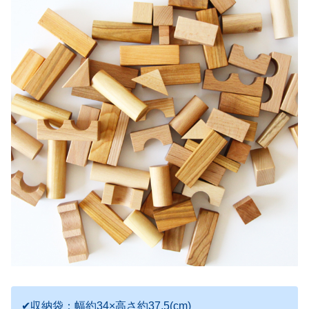
✔収納袋：幅約34×高さ約37.5(cm)