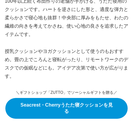
100年以上続く布団作りの老舗が手がける、うたた寝用の
クッションです。ハートを逆さにした形と、適度な弾力と
柔らかさで寝心地も抜群！中央部に厚みをもたせ、わたの
繊維の向きを考えてかさね、使い心地の良さを追求したア
イテムです。
授乳クッションやヨガクッションとして使うのもおすす
め。畳の上でころんと寝転がったり、リモートワークのデ
スクでの仮眠などにも。アイデア次第で使い方が広がりま
す。
＼ギフトショップ「ZUTTO」でソーシャルギフトを贈る／
Seacrest・Cherryうたた寝クッションを見
る