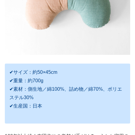
✔サイズ：約50×45cm
✔重量：約700g
✔素材：側生地／綿100%、詰め物／綿70%、ポリエ
ステル30%
✔生産国：日本